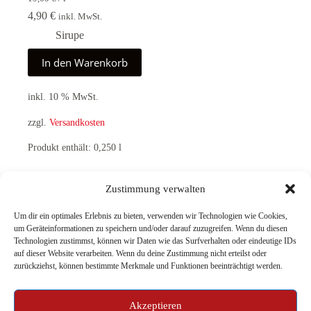
4,90
€
inkl. MwSt.
Sirupe
In den Warenkorb
inkl. 10 % MwSt.
zzgl.
Versandkosten
Produkt enthält: 0,250
l
Zustimmung verwalten
ZURÜCK
NÄCHSTE
Um dir ein optimales Erlebnis zu bieten, verwenden wir Technologien wie Cookies,
um Geräteinformationen zu speichern und/oder darauf zuzugreifen. Wenn du diesen
Technologien zustimmst, können wir Daten wie das Surfverhalten oder eindeutige IDs
auf dieser Website verarbeiten. Wenn du deine Zustimmung nicht erteilst oder
zurückziehst, können bestimmte Merkmale und Funktionen beeinträchtigt werden.
Akzeptieren
Genusswerkstatt
Online Shop
Was wir machen