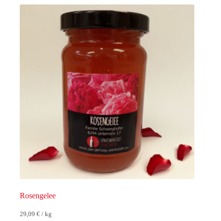
Rosengelee
29,09
€
/
kg