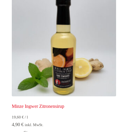
Minze Ingwer Zitronensirup
19,60
€
/
l
4,90
€
inkl. MwSt.