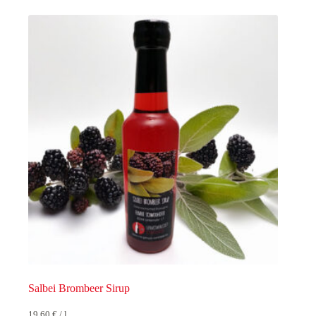
Salbei Brombeer Sirup
19,60
€
/
l