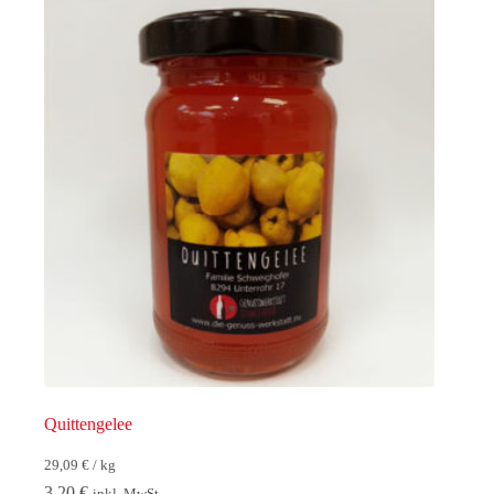
Quittengelee
29,09
€
/
kg
3,20
€