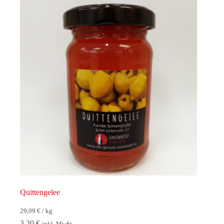
Quittengelee
29,09
€
/
kg
3,20
€