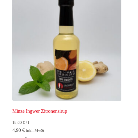
Minze Ingwer Zitronensirup
19,60
€
/
l
4,90
€
inkl. MwSt.