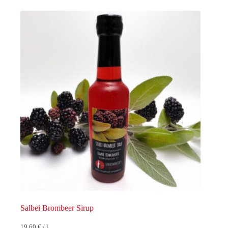
Salbei Brombeer Sirup
19,60
€
/
l