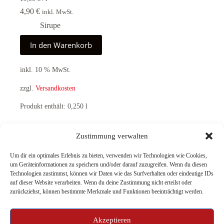
4,90
€
inkl. MwSt.
Sirupe
In den Warenkorb
inkl. 10 % MwSt.
zzgl.
Versandkosten
Produkt enthält: 0,250
l
Zustimmung verwalten
ZURÜCK
NÄCHSTE
Um dir ein optimales Erlebnis zu bieten, verwenden wir Technologien wie Cookies,
um Geräteinformationen zu speichern und/oder darauf zuzugreifen. Wenn du diesen
Technologien zustimmst, können wir Daten wie das Surfverhalten oder eindeutige IDs
auf dieser Website verarbeiten. Wenn du deine Zustimmung nicht erteilst oder
zurückziehst, können bestimmte Merkmale und Funktionen beeinträchtigt werden.
Akzeptieren
Genusswerkstatt
Online Shop
Was wir machen