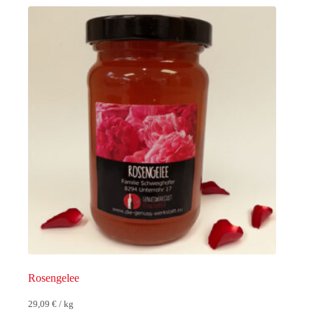
Rosengelee
29,09
€
/
kg