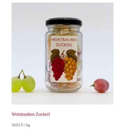
Weintrauben Zuckerl
34,62
€
/
kg