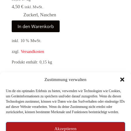
4,50
€
inkl. MwSt.
Zuckerl
,
Naschen
In den Warenkorb
inkl. 10 % MwSt.
zzgl.
Versandkosten
Produkt enthält: 0,15
kg
Zustimmung verwalten
ZURÜCK
Um dir ein optimales Erlebnis zu bieten, verwenden wir Technologien wie Cookies,
um Geräteinformationen zu speichern und/oder darauf zuzugreifen. Wenn du diesen
Technologien zustimmst, können wir Daten wie das Surfverhalten oder eindeutige IDs
auf dieser Website verarbeiten. Wenn du deine Zustimmung nicht erteilst oder
zurückziehst, können bestimmte Merkmale und Funktionen beeinträchtigt werden.
Akzeptieren
Genusswerkstatt
Online Shop
Was wir machen