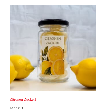
Zitronen Zuckerl
30,00
€
/
kg