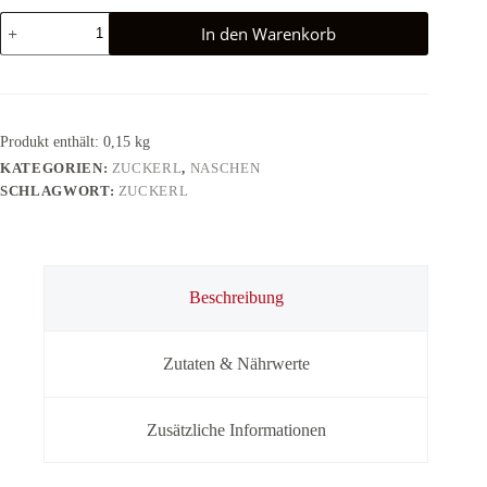
Schoko
In den Warenkorb
Fourrée
Zuckerl
Menge
Produkt enthält: 0,15
kg
KATEGORIEN:
ZUCKERL
,
NASCHEN
SCHLAGWORT:
ZUCKERL
Beschreibung
Zutaten & Nährwerte
Zusätzliche Informationen