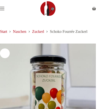
Zum
Inhalt
Warenkor
springen
Start
Naschen
Zuckerl
Schoko Fourrée Zuckerl