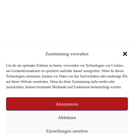
Zustimmung verwalten
Um dir ein optimales Erlebnis zu bieten, verwenden wir Technologien wie Cookies,
um Geräteinformationen zu speichern und/oder darauf zuzugreifen. Wenn du diesen
Technologien zustimmst, können wir Daten wie das Surfverhalten oder eindeutige IDs
auf dieser Website verarbeiten. Wenn du deine Zustimmung nicht erteilst oder
zurückziehst, können bestimmte Merkmale und Funktionen beeinträchtigt werden.
Akzeptieren
Genusswerkstatt
Online Shop
Was wir machen
Wo du uns findest
Wer wir sind
Informationen
Ablehnen
Impressum
Einstellungen ansehen
Datenschutz